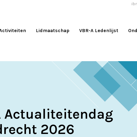
ibr
Activiteiten
Lidmaatschap
VBR-A Ledenlijst
Ond
 Actualiteitendag
drecht 2026