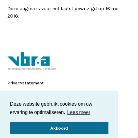
Deze pagina is voor het laatst gewijzigd op 16 mei
2018.
Privacystatement
Disclaimer
Deze website gebruikt cookies om uw
Cookies
ervaring te optimaliseren.
Lees meer
LinkedIn
Akkoord
2026 Vereniging voor Bouwrecht-Advocaten