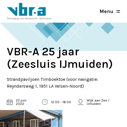
Menu
VBR-A 25 jaar
(Zeesluis IJmuiden)
Strandpaviljoen Timboektoe (voor navigatie:
Reyndersweg 1, 1951 LA Velsen-Noord)
22 juni
Wijk aan Zee /
12:00 - 18:00
2022
IJmuiden